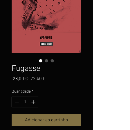
Fugasse
Preço
Preço
 28,00 € 
22,40 €
normal
promocional
Quantidade
*
Adicionar ao carrinho