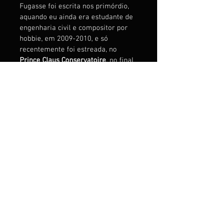
Fugasse foi escrita nos primórdio, 
aquando eu ainda era estudante de 
engenharia civil e compositor por 
hobbie, em 2009-2010, e só 
recentemente foi estreada, no 
Prince Claus Conservatoire
, no final 
de 2023, pela 
Vukica Rašović 
(violino) e pela Carla Costeira 
(soprano saxophone).
Na altura, eu era bastante 
barroqueiro.
*Existem 3 versões neste livro (1 
em dó, uma transposta para Bb, e 
uma mista).